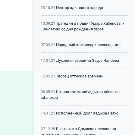
23.10.21
Нестор адыгского народа
10.09.21
Трагедия и подвиг Умара Хабекова: к
100-летию со дня рождения героя
07.09.21
Народный комиссар просвещения
17.07.21
Духовная вершина Заура Налоева
12.05.21
Творец оттисков времени
08.05.21
Шталагерхэм икIуэдыхьа Абазэхэ я
щIалэхэр
14.01.21
Исполненный долг Кадыра Натхо
27.12.25
Выставка в Дамаске посвящена
истории и наследию черкесов