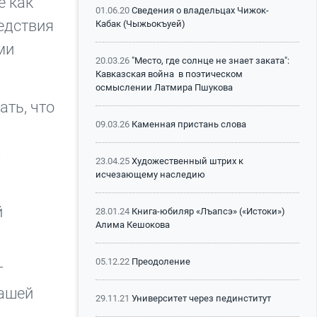
е как
01.06.20
Сведения о владельцах Чижок-
ледствия
Кабак (Чыжьокъуей)
ми
20.03.26
"Место, где солнце не знает заката":
Кавказская война в поэтическом
осмыслении Латмира Пшукова
ать, что
09.03.26
Каменная пристань слова
в
23.04.25
Художественный штрих к
исчезающему наследию
й
28.01.24
Книга-юбиляр «Лъапсэ» («Истоки»)
Алима Кешокова
05.12.22
Преодоление
т
нашей
29.11.21
Университет через пединститут