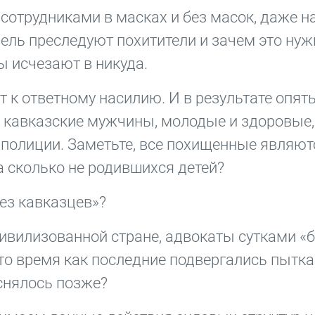
трудниками в масках и без масок, даже на
цель преследуют похитители и зачем это нуж
 исчезают в никуда.
т к ответному насилию. И в результате опят
т кавказские мужчины, молодые и здоровые,
 полиции. Заметьте, все похищенные являют
а сколько не родившихся детей?
ез кавказцев»?
ивилизованной стране, адвокаты сутками «б
 то время как последние подвергались пытка
снялось позже?