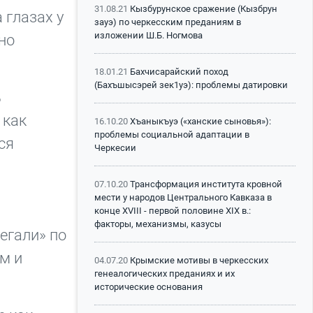
31.08.21
Кызбурунское сражение (Кызбрун
 глазах у
зауэ) по черкесским преданиям в
изложении Ш.Б. Ногмова
но
18.01.21
Бахчисарайский поход
(Бахъшысэрей зек1уэ): проблемы датировки
ь
 как
16.10.20
Хъаныкъуэ («ханские сыновья»):
проблемы социальной адаптации в
ся
Черкесии
07.10.20
Трансформация института кровной
мести у народов Центрального Кавказа в
конце XVIII - первой половине XIX в.:
факторы, механизмы, казусы
егали» по
м и
04.07.20
Крымские мотивы в черкесских
генеалогических преданиях и их
исторические основания