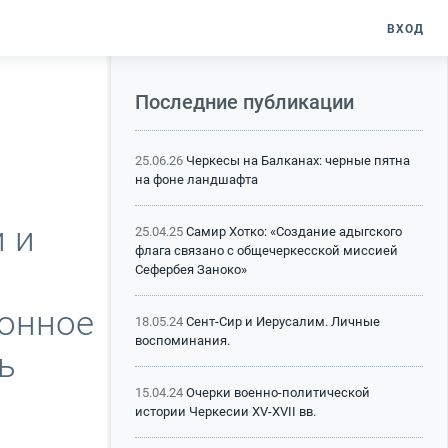
ВХОД
Последние публикации
25.06.26
Черкесы на Балканах: черные пятна
на фоне ландшафта
 и
25.04.25
Самир Хотко: «Создание адыгского
флага связано с общечеркесской миссией
Сефербея Заноко»
конное
18.05.24
Сент-Сир и Иерусалим. Личные
воспоминания.
ь
15.04.24
Очерки военно-политической
истории Черкесии XV-XVII вв.