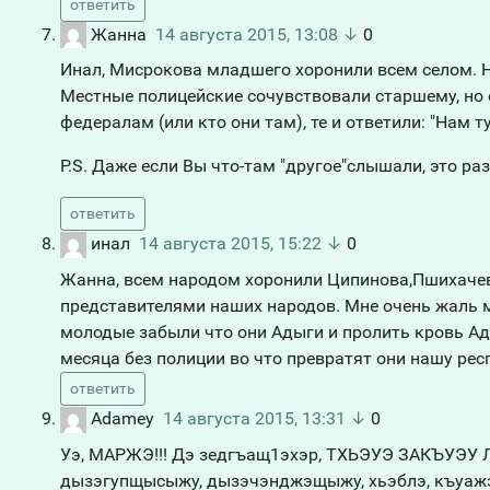
ответить
Жанна
14 августа 2015, 13:08
↓
0
Инал, Мисрокова младшего хоронили всем селом. Н
Местные полицейские сочувствовали старшему, но с
федералам (или кто они там), те и ответили: "Нам т
P.S. Даже если Вы что-там "другое"слышали, это ра
ответить
инал
14 августа 2015, 15:22
↓
0
Жанна, всем народом хоронили Ципинова,Пшихачева
представителями наших народов. Мне очень жаль мол
молодые забыли что они Адыги и пролить кровь Ады
месяца без полиции во что превратят они нашу рес
ответить
Adamey
14 августа 2015, 13:31
↓
0
Уэ, МАРЖЭ!!! Дэ зедгъащ1эхэр, ТХЬЭУЭ ЗАКЪУЭУ 
дызэгупщысыжу, дызэчэнджэщыжу, хьэблэ, къуаж