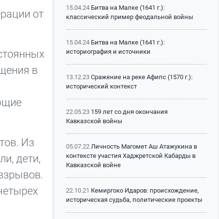
15.04.24
Битва на Малке (1641 г.):
ерации от
классический пример феодальной войны
15.04.24
Битва на Малке (1641 г.):
остоянных
историография и источники
щения в
13.12.23
Сражение на реке Афипс (1570 г.):
исторический контекст
ющие
22.05.23
159 лет со дня окончания
Кавказской войны
тов. Из
05.07.22
Личность Магомет Аш Атажукина в
контексте участия Хаджретской Кабарды в
и, дети,
Кавказской войне
взрывов.
четырех
22.10.21
Кемиргоко Идаров: происхождение,
историческая судьба, политические проекты