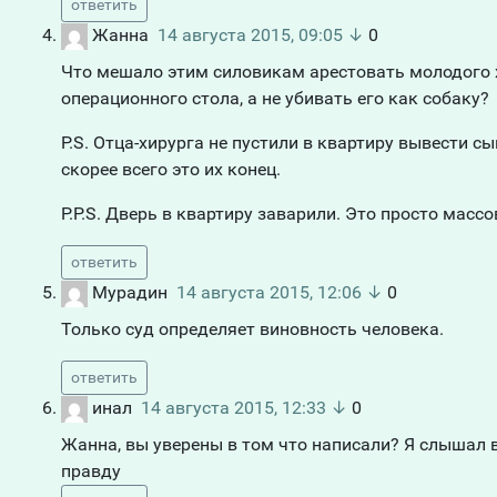
ответить
Жанна
14 августа 2015, 09:05
↓
0
Что мешало этим силовикам арестовать молодого х
операционного стола, а не убивать его как собаку?
P.S. Отца-хирурга не пустили в квартиру вывести сы
скорее всего это их конец.
P.P.S. Дверь в квартиру заварили. Это просто массо
ответить
Мурадин
14 августа 2015, 12:06
↓
0
Только суд определяет виновность человека.
ответить
инал
14 августа 2015, 12:33
↓
0
Жанна, вы уверены в том что написали? Я слышал в
правду