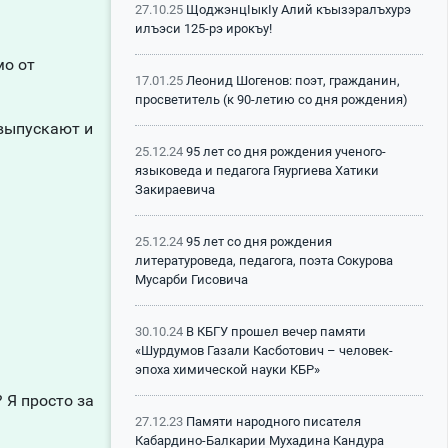
27.10.25
ЩоджэнцIыкIу Алий къызэралъхурэ
илъэси 125-рэ ирокъу!
мо от
17.01.25
Леонид Шогенов: поэт, гражданин,
просветитель (к 90-летию со дня рождения)
 выпускают и
25.12.24
95 лет со дня рождения ученого-
языковеда и педагога Гяургиева Хатики
Закираевича
25.12.24
95 лет со дня рождения
литературоведа, педагога, поэта Сокурова
Мусарби Гисовича
30.10.24
В КБГУ прошел вечер памяти
«Шурдумов Газали Касботович – человек-
эпоха химической науки КБР»
 Я просто за
27.12.23
Памяти народного писателя
Кабардино-Балкарии Мухадина Кандура