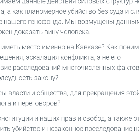
имаем данные действия силовых структур н
а, а как планомерное убийство без суда и с
ие нашего генофонда. Мы возмущены данны
жен доказать вину человека.
 иметь место именно на Кавказе? Как поним
решения, эскалация конфликта, а не его
твие расследований многочисленных факто
одсудность закону?
ы власти и общества, для прекращения это
ога и переговоров?
нституции и наших прав и свобод, а также о
ить убийство и незаконное преследование 