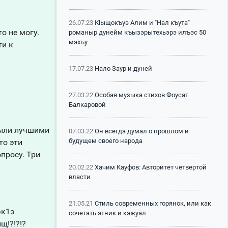
26.07.23
Кlыщокъуэ Алим и "Нал къута"
о не могу.
романыр дунейм къызэрытехьэрэ илъэс 50
мэхъу
ти к
17.07.23
Нало Заур и дуней
27.03.22
Особая музыка стихов Фоусат
Балкаровой
были лучшими
07.03.22
Он всегда думал о прошлом и
будущем своего народа
то эти
просу. Три
20.02.22
Хачим Кауфов: Авторитет четвертой
власти
21.05.21
Стиль современных горянок, или как
эк1э
сочетать этник и кэжуал
!?!?!?