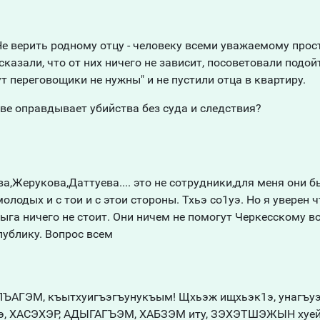
е верить родному отцу - человеку всеми уважаемому прост
казали, что от них ничего не зависит, посоветовали подой
ут переговощики не нужны" и не пустили отца в квартиру.
зве оправдывает убийства без суда и следствия?
,Жерукова,Даттуева.... это не сотрудники,для меня они 
одых и с тои и с этои стороны. Тхьэ со1уэ. Но я уверен ч
га ничего не стоит. Они ничем не помогут Черкесскому во
публику. Вопрос всем
ЛЪАГЭМ, къытхуигъэгъунукъым! Щхьэж ищхьэк1э, унагъу
э, ХАСЭХЭР, АДЫГАГЪЭМ, ХАБЗЭМ иту, ЗЭХЭТШЭЖЫН хуейщ