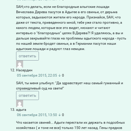
SAH,что делать, если не благородные алыгские лошади
Вячеслава Дерева пасутся в Адыгее а его свиньи, от дерьма
которых, задыхаются жители его народа. Признайся, SAH, что
даже от текста, приведенного мной, тебе уже стало противно, а
какого людям, которые все это видят, нюхают и читают
интервью о "благородных" целях В.Дерева?! Я удаляюсь, а вы и
дальше закрывайте глаза на проблемы адыгского народа - пусть
по нашей земле бродят свиньи, а в Германии пасутся наши
адыгские лошади и радуют глаз немцам.
ответить
Насердин
05 сентября 2015, 22:05
↓
0
SAH, ты меня улыбнул: "Да здравствует наш самый гуманный и
справедливый суд на свете!"
ответить
адыга
06 сентября 2015, 13:50
↓
0
Что касается свиней... Адыги перестали их держать в подсобных
хозяйствах ( и тоне не все) только 150 лет назад. Гены предков