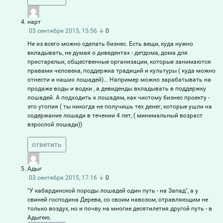
нарт
03 сентября 2015, 15:56
↓
0
Не из всего можно сделать бизнес. Есть вещи, куда нужно
вкладывать, не думая о диведентах - детдома, дома для
пристарелых, общественные организации, которые занимаются
правами человека, поддержка традиций и культуры ( куда можно
отнести и наших лошадей)... Например можно зарабатывать на
продаже воды и водки , а девиденды вкладывать в поддержку
лошадей. А подходить к лошадям, как чистому бизнес проекту -
это утопия ( ты никогда не получишь тех денег, которые ушли на
содержание лошади в течении 4 лет, ( минимальный возраст
взрослой лошади))
ответить
Адыг
03 сентября 2015, 17:16
↓
0
"У кабардинской породы лошадей один путь - на Запад", а у
свиней господина Дерева, со своим навозом, отравляющим не
только воздух, но и почву на многие десятилетия другой путь - в
Адыгею.