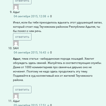
ответить
Адыг
04 сентября 2015, 12:08
↓
0
Инал, если бы тебе приходилось вдыхать этот удушающий запах,
который стоит над Теучежским районом Республики Адыгея, ты
бы понял о чем речь.
ответить
SAH
04 сентября 2015, 16:43
↓
0
Адыг,
тема статьи - кабардинская порода лошадей. Хватит
обсуждать здесь свиней. Жалуйтесь в соответствующие службы.
Даже от 1000 комментариев про свинячье дерьмо оно не
исчезнет. Поэтому не надо здесь продолжать эту тему.
Подавайте в суд коллективый иск от жителей Теучежского
района.
ответить
Адыг
05 сентября 2015, 17:51
↓
0