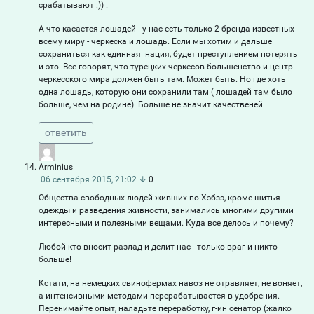
срабатывают :)) .
А что касается лошадей - у нас есть только 2 бренда известных
всему миру - черкеска и лошадь. Если мы хотим и дальше
сохраниться как единная нация, будет преступлением потерять
и это. Все говорят, что турецких черкесов большенство и центр
черкесского мира должен быть там. Может быть. Но где хоть
одна лошадь, которую они сохранили там ( лошадей там было
больше, чем на родине). Больше не значит качественей.
ответить
Arminius
06 сентября 2015, 21:02
↓
0
Общества свободных людей живших по Хэбзэ, кроме шитья
одежды и разведения живности, занимались многими другими
интересными и полезными вещами. Куда все делось и почему?
Любой кто вносит разлад и делит нас - только враг и никто
больше!
Кстати, на немецких свинофермах навоз не отравляет, не воняет,
а интенсивными методами перерабатывается в удобрения.
Перенимайте опыт, наладьте переработку, г-ин сенатор (жалко