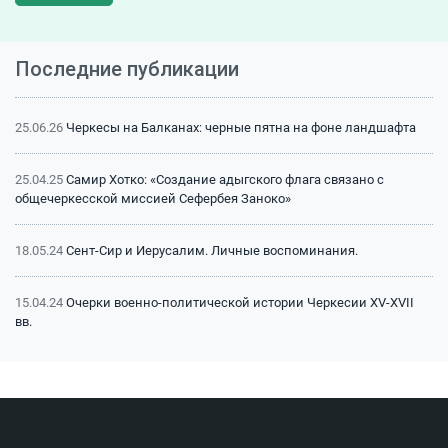
Последние публикации
25.06.26
Черкесы на Балканах: черные пятна на фоне ландшафта
25.04.25
Самир Хотко: «Создание адыгского флага связано с
общечеркесской миссией Сефербея Заноко»
18.05.24
Сент-Сир и Иерусалим. Личные воспоминания.
15.04.24
Очерки военно-политической истории Черкесии XV-XVII
вв.
15.04.24
Битва на Малке (1641 г.): классический пример
феодальной войны
15.04.24
Битва на Малке (1641 г.): историография и источники