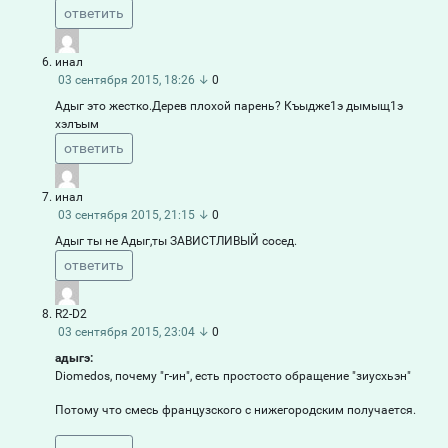
ответить
инал
03 сентября 2015, 18:26
↓
0
Адыг это жестко.Дерев плохой парень? Къыдже1э дымыщ1э
хэлъым
ответить
инал
03 сентября 2015, 21:15
↓
0
Адыг ты не Адыг,ты ЗАВИСТЛИВЫЙ сосед.
ответить
R2-D2
03 сентября 2015, 23:04
↓
0
адыгэ:
Diomedos, почему "г-ин", есть простосто обращение "зиусхьэн"
Потому что смесь французского с нижегородским получается.