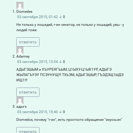
Diomedes
03 сентября 2015, 01:42
↓
0
Не только у лошадей, г-ин сенатор, не только у лошадей, увы - у
людей тоже.
ответить
Adamey
03 сентября 2015, 13:54
↓
0
АДЫГЭШЫМ и ХЪУРЕЯГЪЫМ, Ц1ЫХУ-Ц1ЫК1УР, АДЫГЭ
ЖЫЛАГЪУЭУ ПСЭУНУЩ!!! ТХЬЭМ, АДЫГЭШЫР, ГЪЭДЭЩ1ЫДЭ
ИЩ1!!!
ответить
адыгэ
03 сентября 2015, 15:40
↓
0
Diomedos, почему "г-ин", есть простосто обращение "зиусхьэн"
ответить