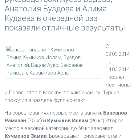
Анатолия Буздова и Алима
Кудаева в очередной раз
показали отличные результаты.
С
09.03.2014
по
14.03.2014
прошел
Чемпионат
и Первенство г. Москвы по кикбоксингу. Турнир
проходил в разделе фулл-контакт.
На соревнованиях первые места заняли:
Баксанов
Рамазан
(75 кг) и
Кумыков Ислам
(86 кг). Второе
место в весовой категории до 60 кг завоевал
Кучменов Замир
. Бронзовыми призерами стали