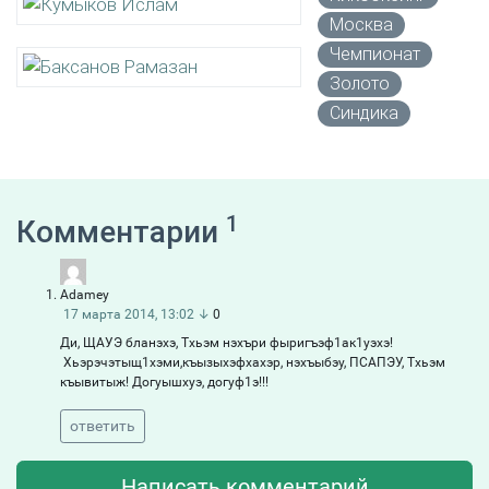
Москва
Чемпионат
Золото
Синдика
1
Комментарии
Adamey
17 марта 2014, 13:02
↓
0
Ди, ЩАУЭ бланэхэ, Тхьэм нэхъри фыригъэф1ак1уэхэ!
Хьэрэчэтыщ1хэми,къызыхэфхахэр, нэхъыбэу, ПСАПЭУ, Тхьэм
къывитыж! Догуышхуэ, догуф1э!!!
ответить
Написать комментарий