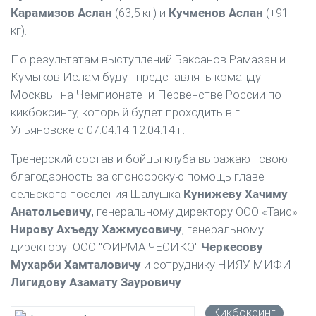
Карамизов Аслан
(63,5 кг) и
Кучменов Аслан
(+91
кг).
По результатам выступлений Баксанов Рамазан и
Кумыков Ислам будут представлять команду
Москвы на Чемпионате и Первенстве России по
кикбоксингу, который будет проходить в г.
Ульяновске с 07.04.14-12.04.14 г.
Тренерский состав и бойцы клуба выражают свою
благодарность за спонсорскую помощь главе
сельского поселения Шалушка
Кунижеву Хачиму
Анатольевичу
, генеральному директору ООО «Таис»
Нирову Ахъеду Хажмусовичу
, генеральному
директору ООО "ФИРМА ЧЕСИКО"
Черкесову
Мухарби Хамталовичу
и сотруднику НИЯУ МИФИ
Лигидову Азамату Зауровичу
.
Кикбоксинг