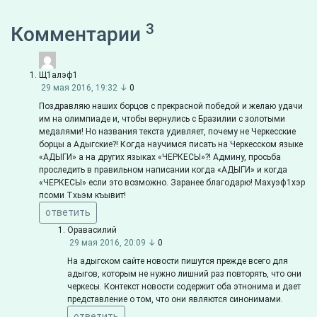
3
Комментарии
Щ1алэф1
29 мая 2016, 19:32
↓
0
Поздравляю наших борцов с прекрасной победой и желаю удачи
им на олимпиаде и, чтобы вернулись с Бразилии с золотыми
медалями! Но названия текста удивляет, почему не Черкесские
борцы а Адыгские?! Когда научимся писать на Черкесском языке
«АДЫГИ» а на других языках «ЧЕРКЕСЫ»?! Админу, просьба
проследить в правильном написании когда «АДЫГИ» и когда
«ЧЕРКЕСЫ» если это возможно. Заранее благодарю! Махуэф1хэр
псоми Тхьэм къывит!
ответить
Оравасилий
29 мая 2016, 20:09
↓
0
На адыгском сайте новости пишутся прежде всего для
адыгов, которым не нужно лишний раз повторять, что они
черкесы. Контекст новости содержит оба этнонима и дает
представление о том, что они являются синонимами.
ответить