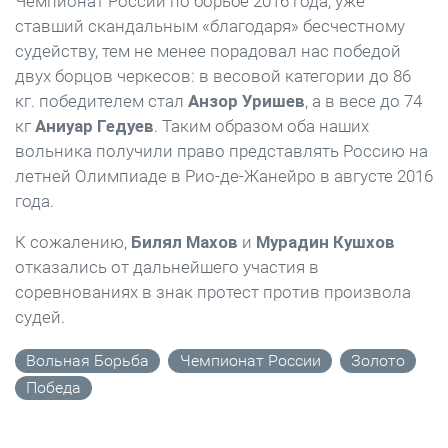
Чемпионат России по борьбе 2016 года, уже
ставший скандальным «благодаря» бесчестному
судейству, тем не менее порадовал нас победой
двух борцов черкесов: в весовой категории до 86
кг. победителем стал
Анзор Уришев
, а в весе до 74
кг
Аниуар Гедуев
. Таким образом оба наших
вольника получили право представлять Россию на
летней Олимпиаде в Рио-де-Жанейро в августе 2016
года.
К сожалению,
Билял Махов
и
Мурадин Кушхов
отказались от дальнейшего участия в
соревнованиях в знак протест против произвола
судей.
Вольная Борьба
Чемпионат России
Золото
Победа