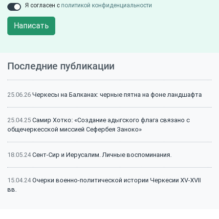
Я согласен с
политикой конфиденциальности
Написать
Последние публикации
25.06.26
Черкесы на Балканах: черные пятна на фоне ландшафта
25.04.25
Самир Хотко: «Создание адыгского флага связано с
общечеркесской миссией Сефербея Заноко»
18.05.24
Сент-Сир и Иерусалим. Личные воспоминания.
15.04.24
Очерки военно-политической истории Черкесии XV-XVII
вв.
15.04.24
Битва на Малке (1641 г.): классический пример