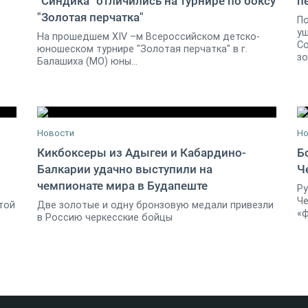
"Синдика" отличились на турнире по боксу
п
2
19 ноября 2014
1
"Золотая перчатка"
По
уш
На прошедшем XIV –м Всероссийском детско-
Со
юношеском турнире "Золотая перчатка" в г.
зо
Балашиха (МО) юны...
Новости
Но
Кикбоксеры из Адыгеи и Кабардино-
Б
Балкарии удачно выступили на
Ч
1
18 ноября 2017
0
чемпионате мира в Будапеште
Ру
Че
той
Две золотые и одну бронзовую медали привезли
«ф
в Россию черкесские бойцы