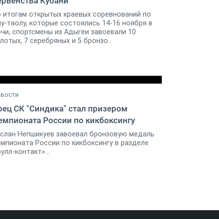
ервенства Кубани
21 ноября 2014
1
 итогам открытых краевых соревнований по
у-таолу, которые состоялись 14-16 ноября в
чи, спортсмены из Адыгеи завоевали 10
лотых, 7 серебряных и 5 бронзо...
вости
оец СК "Синдика" стал призером
емпионата России по кикбоксингу
30 мая 2018
0
слан Непшикуев завоевал бронзовую медаль
мпионата России по кикбоксингу в разделе
улл-контакт»...