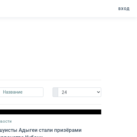
ВХОД
и
Название
вости
шуисты Адыгеи стали призёрами