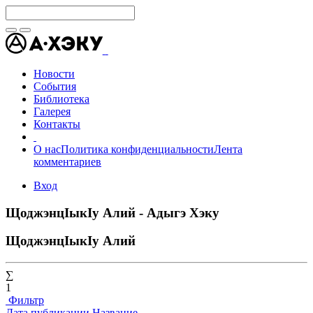
Новости
События
Библиотека
Галерея
Контакты
О нас
Политика конфиденциальности
Лента
комментариев
Вход
ЩоджэнцIыкIу Алий - Адыгэ Хэку
ЩоджэнцIыкIу Алий
∑
1
Фильтр
Дата публикации
Название