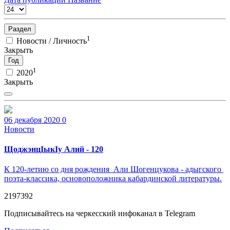
Раздел
1
Новости / Личность
Закрыть
Год
1
2020
Закрыть
06 декабря 2020
0
Новости
ЩоджэнцIыкIу Алий - 120
К 120-летию со дня рождения Али Шогенцукова - адыгского
поэта-классика, основоположника кабардинской литературы.
2197392
Подписывайтесь на черкесский инфоканал в Telegram