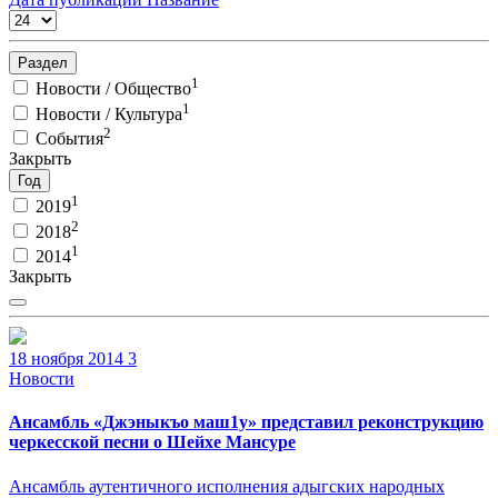
Раздел
1
Новости / Общество
1
Новости / Культура
2
События
Закрыть
Год
1
2019
2
2018
1
2014
Закрыть
18 ноября 2014
3
Новости
Ансамбль «Джэныкъо маш1у» представил реконструкцию
черкесской песни о Шейхе Мансуре
Ансамбль аутентичного исполнения адыгских народных