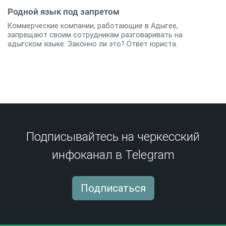
Родной язык под запретом
Коммерческие компании, работающие в Адыгее,
27 апреля 2017
33
запрещают своим сотрудникам разговаривать на
адыгском языке. Законно ли это? Ответ юриста.
Подписывайтесь на черкесский
инфоканал в Telegram
Подписаться