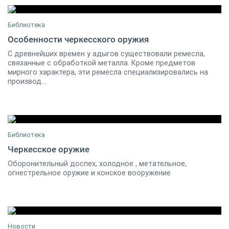
Библиотека
Особенности черкесского оружия
С древнейших времен у адыгов существовали ремесла,
Бадже Гучипс
0
связанные с обработкой металла. Кроме предметов
мирного характера, эти ремесла специализировались на
производ...
Библиотека
Черкесское оружие
Оборонительный доспех, холодное , метательное,
По материалам Государственного Исторического музея
8
огнестрельное оружие и конское вооружение
Новости