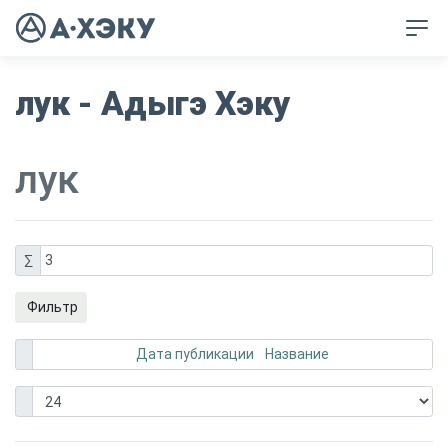
лук - Адыгэ Хэку
лук
∑
3
Фильтр
Дата публикации
Название