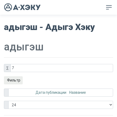
адыгэш - Адыгэ Хэку
адыгэш
∑
7
Фильтр
Дата публикации
Название