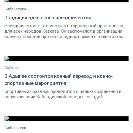
Библиотека
Традиции адыгского наездничества
Наездничество – это институт, характерный практически
Баджэ Гучипс
2
для всех народов Кавказа. Он заключался в организации
военных походов против соседних племен с целью захва...
События
В Адыгее состоится конный переход и конно-
спортивные мероприятия
29 июня 2019 10:00 / Майкоп
0
Спортивный праздник проводится с целью сохранения и
популяризации Кабардинской породы лошадей
Библиотека