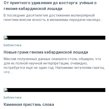
От приятного удивления до восторга: учёные о
геноме кабардинской лошади
Альберт Дышеков
0
В последние десятилетия достижения молекулярной
генетики внесли ясность в механизмы передачи наследс...
Библиотека
Новые грани генома кабардинской лошади
Массив полученных данных оказался столь обширен, что
Альберт ДЫШЕКОВ
0
для их полной научной интерпретации, очевидно,
потребуется ещё не один год. Напомним читателям газеты,
что ...
Библиотека
Каменная пристань слова