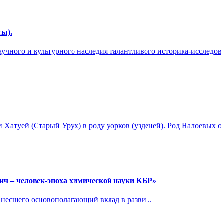
ты).
чного и культурного наследия талантливого историка-исследова
 Хатуей (Старый Урух) в роду уорков (узденей). Род Налоевых о
ч – человек-эпоха химической науки КБР»
 внесшего основополагающий вклад в разви...