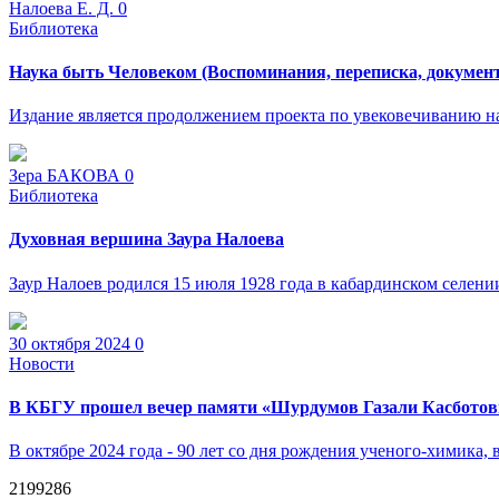
Налоева Е. Д.
0
Библиотека
Наука быть Человеком (Воспоминания, переписка, докумен
Издание является продолжением проекта по увековечиванию нау
Зера БАКОВА
0
Библиотека
Духовная вершина Заура Налоева
Заур Налоев родился 15 июля 1928 года в кабардинском селении
30 октября 2024
0
Новости
В КБГУ прошел вечер памяти «Шурдумов Газали Касботови
В октябре 2024 года - 90 лет со дня рождения ученого-химика,
2199286