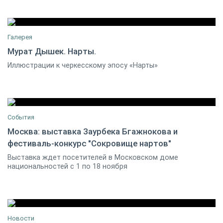
Галерея
Мурат Дышек. Нарты.
Иллюстрации к черкесскому эпосу «Нарты»
29 июня 2010
1
События
Москва: выставка Заурбека Бгажнокова и
фестиваль-конкурс "Сокровище нартов"
01 ноября 2016 12:00 / Москва
1
Выставка ждет посетителей в Московском доме
национальностей с 1 по 18 ноября
Новости