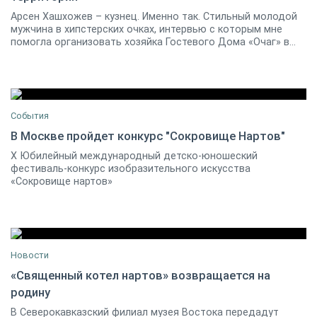
23 сентября 2017
0
Арсен Хашхожев – кузнец. Именно так. Стильный молодой
мужчина в хипстерских очках, интервью с которым мне
помогла организовать хозяйка Гостевого Дома «Очаг» в...
События
В Москве пройдет конкурс "Сокровище Нартов"
Х Юбилейный международный детско-юношеский
26 ноября 2018 17:00 / Москва
0
фестиваль-конкурс изобразительного искусства
«Сокровище нартов»
Новости
«Священный котел нартов» возвращается на
родину
09 декабря 2018
0
В Северокавказский филиал музея Востока передадут