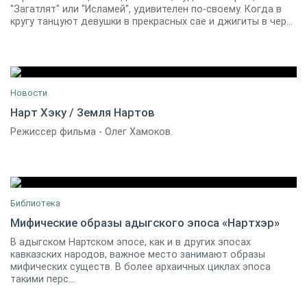
07 января 2019
0
"Загатлят" или "Исламей", удивителен по-своему. Когда в
кругу танцуют девушки в прекрасных сае и джигиты в чер...
Новости
Нарт Хэку / Земля Нартов
Режиссер фильма - Олег Хамоков.
25 марта 2015
6
Библиотека
Мифические образы адыгского эпоса «Нартхэр»
В адыгском Нартском эпосе, как и в других эпосах
А.С.Куёк
0
кавказских народов, важное место занимают образы
мифических существ. В более архаичных циклах эпоса
такими перс...