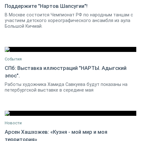
Поддержите "Нартов Шапсугии"!
В Москве состоится Чемпионат РФ по народным танцам с
07 декабря 2016
3
участием детского хореографического ансамбля из аула
Большой Кичмай.
События
СПб: Выставка иллюстраций "НАРТЫ. Адыгский
эпос".
16 мая 2017 15:00 / Санкт-Петербург
0
Работы художника Хамида Савкуева будут показаны на
петербургской выставке в середине мая
Новости
Арсен Хашхожев: «Кузня - мой мир и моя
территория»