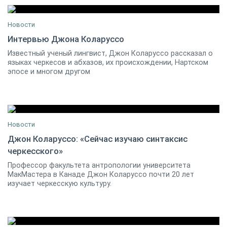
Новости
Интервью Джона Коларуссо
Известный ученый лингвист, Джон Коларуссо рассказал о
20 сентября 2013
11
языках черкесов и абхазов, их происхождении, Нартском
эпосе и многом другом
Новости
Джон Коларуссо: «Сейчас изучаю синтаксис
черкесского»
11 апреля 2012
0
Профессор факультета антропологии университета
МакМастера в Канаде Джон Коларуссо почти 20 лет
изучает черкесскую культуру.