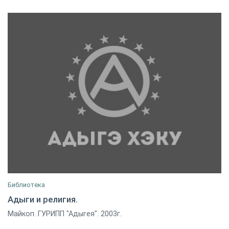
Библиотека
Адыги и религия.
Майкоп. ГУРИПП "Адыгея". 2003г.
Хатко Фатхи
8