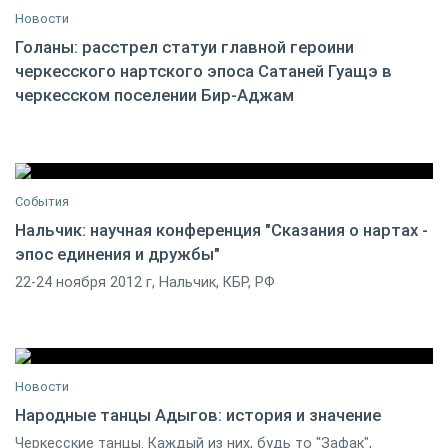
Новости
Голаны: расстрел статуи главной героини
черкесского нартского эпоса Сатаней Гуащэ в
03 декабря 2012
0
черкесском поселении Бир-Аджам
События
Нальчик: научная конференция "Сказания о нартах -
эпос единения и дружбы"
22 ноября 2012 13:00
0
22-24 ноября 2012 г, Нальчик, КБР, РФ
Новости
Народные танцы Адыгов: история и значение
Черкесские танцы. Каждый из них, будь то "Зафак",