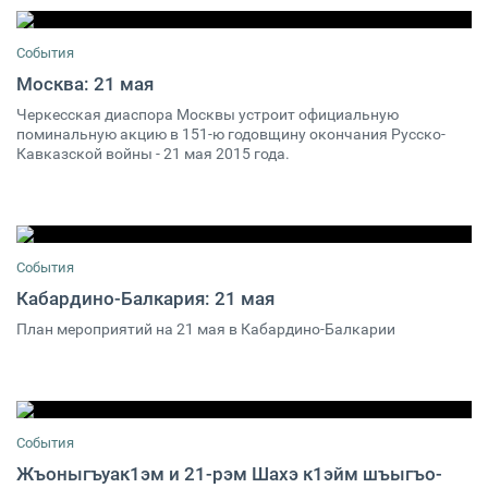
События
Москва: 21 мая
Черкесская диаспора Москвы устроит официальную
21 мая 2015 18:00
3
поминальную акцию в 151-ю годовщину окончания Русско-
Кавказской войны - 21 мая 2015 года.
События
Кабардино-Балкария: 21 мая
План мероприятий на 21 мая в Кабардино-Балкарии
20 мая 2015 19:00
10
События
Жъоныгъуак1эм и 21-рэм Шахэ к1эйм шъыгъо-