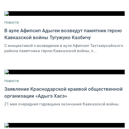
Новости
В ауле Афипсип Адыгеи возведут памятник герою
Кавказской войны Тугужуко Казбичу
23 января 2012
0
С инициативой о возведении в ауле Афипсип Тахтамукайского
района памятника герою Кавказской войны, п...
Новости
Заявление Краснодарской краевой общественной
организации «Адыгэ Хасэ»
18 мая 2015
6
21 мая очередная годовщина окончания Кавказской войны.