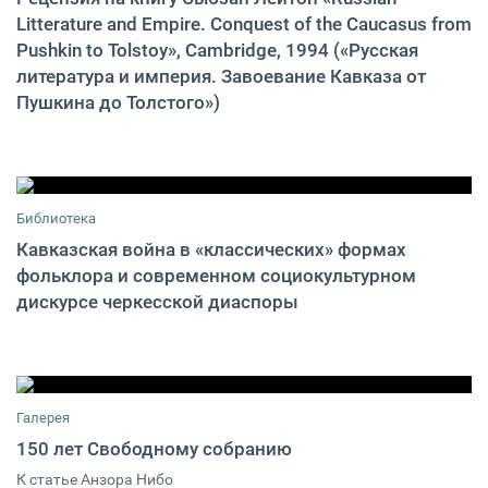
Litterature and Empire. Conquest of the Caucasus from
Лина Црим
7
Pushkin to Tolstoy», Cambridge, 1994 («Русская
литература и империя. Завоевание Кавказа от
Пушкина до Толстого»)
Библиотека
Кавказская война в «классических» формах
фольклора и современном социокультурном
М.М. Паштова
19
дискурсе черкесской диаспоры
Галерея
150 лет Свободному собранию
К статье Анзора Нибо
29 июня 2011
0