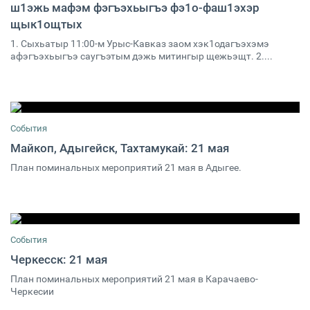
ш1эжь мафэм фэгъэхьыгъэ фэ1о-фаш1эхэр
21 мая 2015 10:00
0
щык1ощтых
1. Сыхьатыр 11:00-м Урыс-Кавказ заом хэк1одагъэхэмэ
афэгъэхьыгъэ саугъэтым дэжь митингыр щежьэщт. 2....
События
Майкоп, Адыгейск, Тахтамукай: 21 мая
План поминальных мероприятий 21 мая в Адыгее.
21 мая 2015 15:30
5
События
Черкесск: 21 мая
План поминальных мероприятий 21 мая в Карачаево-
21 мая 2015 07:00
0
Черкесии