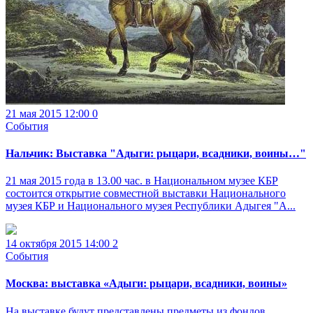
21 мая 2015 12:00
0
События
Нальчик: Выставка "Адыги: рыцари, всадники, воины…"
21 мая 2015 года в 13.00 час. в Национальном музее КБР
состоится открытие совместной выставки Национального
музея КБР и Национального музея Республики Адыгея "А...
14 октября 2015 14:00
2
События
Москва: выставка «Адыги: рыцари, всадники, воины»
На выставке будут представлены предметы из фондов