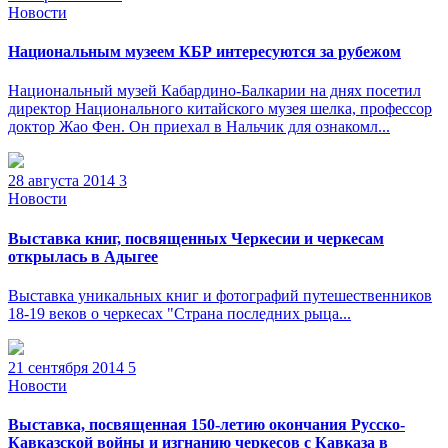
Новости
Национальным музеем КБР интересуются за рубежом
Национальный музей Кабардино-Балкарии на днях посетил
директор Национального китайского музея шелка, профессор
доктор Жао Фен. Он приехал в Нальчик для ознакомл...
28 августа 2014
3
Новости
Выставка книг, посвященных Черкесии и черкесам
открылась в Адыгее
Выставка уникальных книг и фотографий путешественников
18-19 веков о черкесах "Страна последних рыца...
21 сентября 2014
5
Новости
Выставка, посвященная 150-летию окончания Русско-
Кавказской войны и изгнанию черкесов с Кавказа в