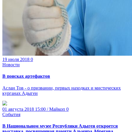
19 июля 2018
0
Новости
В поисках артефактов
Аслан Тов - о призвании, первых находках и мистических
курганах Адыгеи
01 августа 2018 15:00 / Майкоп
0
События
В Национальном музее Республики Адыгея откроется
выставка, посвященная памяти Альмира Абрегова