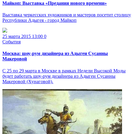
Майкоп: Выставка «Предания нового времени»
Выставка черкесских художников и мастеров посетит столицу
Республики Адыгея - город Майкоп
25 марта 2015 13:00
0
События
Москва: шоу-рум дизайнера из Адыгеи Сусанны
Макеровой
С 25 по 29 марта в Москве в рамках Недели Высокой Моды
будет работать шоу-рум дизайнера из Адыгеи Сусанны
Макеровой (Хунаговой).