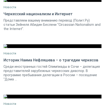
Новости
Черкесский национализм и Интернет
Представляем вашему вниманию перевод (Полит.Ру)
02 июня 2010
0
статьи Зейнеля Абидин Беслени "Circassian Nationalism and
the Internet".
Новости
Историк Наима Нефляшева – о трагедии черкесов
Cреди иностранных гостей Олимпиады в Сочи – делегация
06 февраля 2014
2
представителей зарубежных черкесских диаспор. В
программе пребывания делегации в России – посещение
"Дома ...
Новости