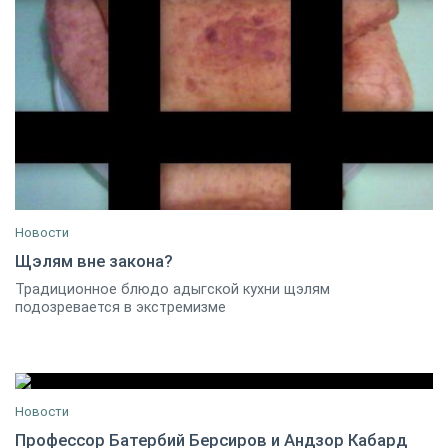
Новости
Щэлям вне закона?
Традиционное блюдо адыгской кухни щэлям
09 февраля 2014
9
подозревается в экстремизме
Новости
Профессор Батербий Берсиров и Андзор Кабард