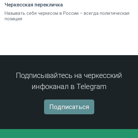
Черкесская перекличка
Называть себя черкесом в России – всегда политическая
19 апреля 2019
0
позиция
Подписывайтесь на черкесский
инфоканал в Telegram
Подписаться