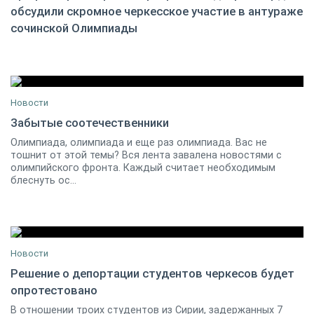
обсудили скромное черкесское участие в антураже
14 февраля 2014
10
сочинской Олимпиады
Новости
Забытые соотечественники
Олимпиада, олимпиада и еще раз олимпиада. Вас не
14 февраля 2014
2
тошнит от этой темы? Вся лента завалена новостями с
олимпийского фронта. Каждый считает необходимым
блеснуть ос...
Новости
Решение о депортации студентов черкесов будет
опротестовано
16 февраля 2014
0
В отношении троих студентов из Сирии, задержанных 7