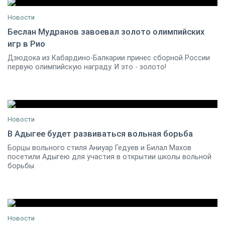
Новости
Беслан Мудранов завоевал золото олимпийских
игр в Рио
06 августа 2016
4
Дзюдока из Кабардино-Балкарии принес сборной России
первую олимпийскую награду. И это - золото!
Новости
В Адыгее будет развиваться вольная борьба
Борцы вольного стиля Аниуар Гедуев и Билал Махов
17 февраля 2017
3
посетили Адыгею для участия в открытии школы вольной
борьбы
Новости