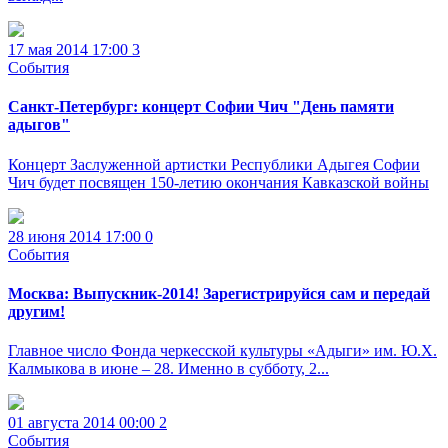
17 мая 2014 17:00
3
События
Санкт-Петербург: концерт Софии Чич "День памяти
адыгов"
Концерт Заслуженной артистки Республики Адыгея Софии
Чич будет посвящен 150-летию окончания Кавказской войны
28 июня 2014 17:00
0
События
Москва: Выпускник-2014! Зарегистрируйся сам и передай
другим!
Главное число Фонда черкесской культуры «Адыги» им. Ю.Х.
Калмыкова в июне – 28. Именно в субботу, 2...
01 августа 2014 00:00
2
События