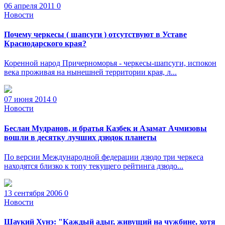
06 апреля 2011
0
Новости
Почему черкесы ( шапсуги ) отсутствуют в Уставе
Краснодарского края?
Коренной народ Причерноморья - черкесы-шапсуги, испокон
века проживая на нынешней территории края, л...
07 июня 2014
0
Новости
Беслан Мудранов, и братья Казбек и Азамат Ачмизовы
вошли в десятку лучших дзюдок планеты
По версии Международной федерации дзюдо три черкеса
находятся близко к топу текущего рейтинга дзюдо...
13 сентября 2006
0
Новости
Шаукий Хунэ: "Каждый адыг, живущий на чужбине, хотя