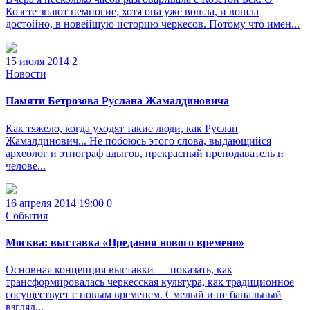
Козете знают немногие, хотя она уже вошла, и вошла
достойно, в новейшую историю черкесов. Потому что имен...
15 июля 2014
2
Новости
Памяти Бетрозова Руслана Жамалдиновича
Как тяжело, когда уходят такие люди, как Руслан
Жамалдинович... Не побоюсь этого слова, выдающийся
археолог и этнограф адыгов, прекрасный преподаватель и
челове...
16 апреля 2014 19:00
0
События
Москва: выставка «Предания нового времени»
Основная концепция выставки — показать, как
трансформировалась черкесская культура, как традиционное
сосуществует с новым временем. Смелый и не банальный
взгляд...