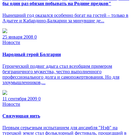
бы один раз обязан побывать на Родине предков"
Нынешний год оказался особенно богат на гостей – только в
Адыгее и Кабардино-Балкарии за минувшие де...
25 января 2008
0
Новости
Народный герой Болгарии
Героический подвиг адыга стал всеобщим примером
безграничного мужества, честно выполненного
профессионального долга и самопожертвования. Но для
злоумышленников,...
11 сентября 2009
0
Новости
Связующая нить
Первым серьезным испытанием для ансамбля "Нэф" на
турецкой земле стал фольклорный фестиваль, прошедший в