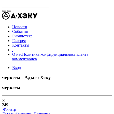
Новости
События
Библиотека
Галерея
Контакты
О нас
Политика конфиденциальности
Лента
комментариев
Вход
черкесы - Адыгэ Хэку
черкесы
∑
249
Фильтр
Дата публикации
Название