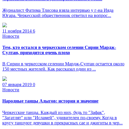
Журналист Фатима Тлисова взяла интервью у г-на Ияда
Югара. Черкесский общественник ответил на вопрос...
11 ноября 2014
6
Новости
Тем, кто остался в черкесском селении Сирии Мардж-
Султан, приходится очень плохо
В Сирии в черкесском селении Мардж-Султан остается около
150 местных жителей. Как рассказал один из ...
07 января 2019
0
Новости
Народные танцы Адыгов: история и значение
Черкесские танцы. Каждый из них, будь то "Зафак",
"Загатлят" или "Исламей", удивителен по-своему. Когда в
кругу танцуют девушки в прекрасных сае и джигиты в чер...