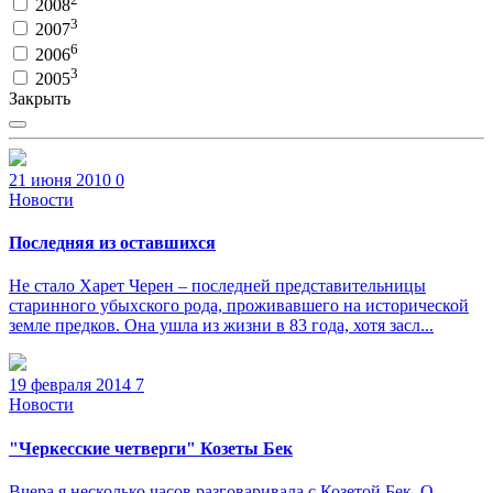
2008
3
2007
6
2006
3
2005
Закрыть
21 июня 2010
0
Новости
Последняя из оставшихся
Не стало Харет Черен – последней представительницы
старинного убыхского рода, проживавшего на исторической
земле предков. Она ушла из жизни в 83 года, хотя засл...
19 февраля 2014
7
Новости
"Черкесские четверги" Козеты Бек
Вчера я несколько часов разговаривала с Козетой Бек. О