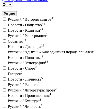
Раздел
41
Русский / История адыгов
84
Новости / Общество
24
Новости / Культура
1
Русский / Репатриация
33
События
19
Новости / Диаспора
2
Русский / Адыгэш - Кабардинская порода лошадей
2
Новости / Политика
18
Русский / Этнография
8
Новости / Спорт
2
Галерея
5
Новости / Личность
1
Русский / Религия
2
Русский / Литература: проза
1
Новости / Происшествия
2
Русский / Культура
4
Русский / Личность