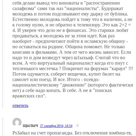
себя делаю вывод что виноваты в "распостранении
салафизма" сами так наз "националисты". Будоражат
молодежь и потом подсовывают ему дырку от бублика.
Естественно молодежь пойдет к тому что в наличии, а не
к голому нулю, и не обратно к телевизору. Это как 2+2 =
4. И уверен что дело не в финансах. Это старики любят
продаваться, а молодежь не за этим идет. Как раз
наоборот - предпочитают пойти в исламскую общину -
но оставаться на родине. Община поможет. Не только
книгами и фильмами. А тем от чего жизнь зависит. Если
надо то и дом возведут через ш1ыхьаф. Считай что во
всем. А что виртуальный националист когда его пнут с
тепленького местечка ? Покричит на форумах "караул" !!!
Потом одумается, соберет вещички, купит билет на
самолет или поезд. И все. Итого - псевдо-
националистическому "движению" (которого фактически
нет) а себе надо копать. В себе. А не в "поисках
вражеских сил".
ответить
щылыч
0
17 сентября 2014, 14:34
PsЗабыл на счет пропаганды. Без отключения зомбиш-тв,