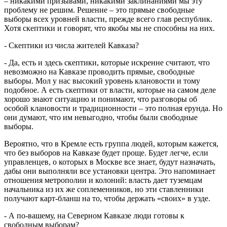
– никакими призывами, никакими заклинаниями мы эту
проблему не решим. Решение – это прямые свободные
выборы всех уровней власти, прежде всего глав республик.
Хотя скептики и говорят, что якобы мы не способны на них.
- Скептики из числа жителей Кавказа?
- Да, есть и здесь скептики, которые искренне считают, что
невозможно на Кавказе проводить прямые, свободные
выборы. Мол у нас высокий уровень клановости и тому
подобное. А есть скептики от власти, которые на самом деле
хорошо знают ситуацию и понимают, что разговоры об
особой клановости и традиционности – это полная ерунда. Но
они думают, что им невыгодно, чтобы были свободные
выборы.
Вероятно, что в Кремле есть группа людей, которым кажется,
что без выборов на Кавказе будет проще. Будет легче, если
управленцев, о которых в Москве все знает, будут назначать,
дабы они выполняли все установки центра. Это напоминает
отношения метрополии и колоний: власть дает туземцам
начальника из их же соплеменников, но эти ставленники
получают карт-бланш на то, чтобы держать «своих» в узде.
- А по-вашему, на Северном Кавказе люди готовы к
свободным выборам?