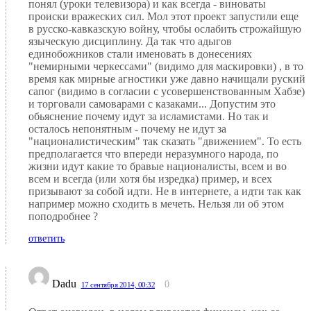
понял (уроки телевизора) и как всегда - виноваты
происки вражеских сил. Мол этот проект запустили еще
в русско-кавказскую войну, чтобы ослабить строжайшую
языческую дисциплину. Да так что адыгов
единобожников стали именовать в донесениях
"немирными черкессами" (видимо для маскировки) , в то
время как мирные агностики уже давно начищали руский
сапог (видимо в согласии с усовершенствованным Хабзе)
и торговали самоварами с казаками... Допустим это
обьяснение почему идут за исламистами. Но так и
осталось непонятным - почему не идут за
"националистическим" так сказать "движением". То есть
предполагается что впереди неразумного народа, по
жизни идут какие то бравые националисты, всем и во
всем и всегда (или хотя бы изредка) пример, и всех
призывают за собой идти. Не в интернете, а идти так как
например можно сходить в мечеть. Нельзя ли об этом
поподробнее ?
ответить
Dadu
0
17 сентября 2014, 00:32