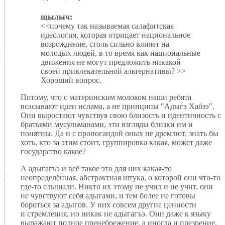
щылыч:
<<почему так называемая салафитская
идеология, которая отрицает национальное
возрождение, столь сильно влияет на
молодых людей, в то время как национальные
движения не могут предложить никакой
своей привлекательной альтернативы? >>
Хороший вопрос.
Потому, что с материнским молоком наши ребята
всасывают идеи ислама, а не принципы "Адыгэ Хабзэ".
Они выростают чувствуя свою близость и идентичность с
братьями мусульманами, эти взгляды близки им и
понятны. Да и с пропогандой оных не дремлют, знать бы
хоть, кто за этим стоит, группировка какая, может даже
государство какое?
А адыгагъэ и всё такое это для них какая-то
неопределённая, абстрактная штука, о которой они что-то
где-то слышали. Никто их этому не учил и не учит, они
не чувствуют себя адыгами, и тем более не готовы
бороться за адыгов. У них совсем другие ценности
и стремления, но никак не адыгагъэ. Они даже к языку
выражают полное пренебрежение, а иногда и презрение,