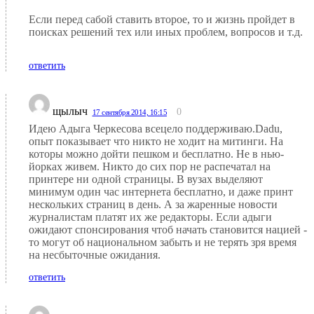
Если перед сабой ставить второе, то и жизнь пройдет в
поисках решений тех или иных проблем, вопросов и т.д.
ответить
щылыч
0
17 сентября 2014, 16:15
Идею Адыга Черкесова всецело поддерживаю.Dadu,
опыт показывает что никто не ходит на митинги. На
которы можно дойти пешком и бесплатно. Не в нью-
йорках живем. Никто до сих пор не распечатал на
принтере ни одной страницы. В вузах выделяют
минимум один час интернета бесплатно, и даже принт
нескольких страниц в день. А за жаренные новости
журналистам платят их же редакторы. Если адыги
ожидают спонсирования чтоб начать становится нацией -
то могут об национальном забыть и не терять зря время
на несбыточные ожидания.
ответить