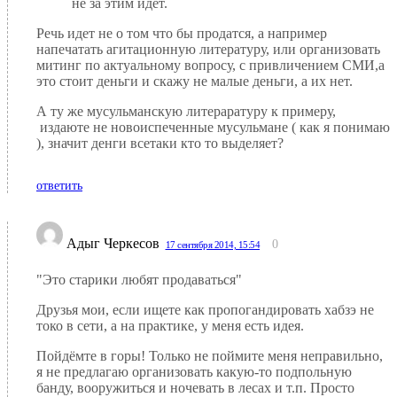
не за этим идет.
Речь идет не о том что бы продатся, а например
напечатать агитационную литературу, или организовать
митинг по актуальному вопросу, с привличением СМИ,а
это стоит деньги и скажу не малые деньги, а их нет.
А ту же мусульманскую литераратуру к примеру,
издаюте не новоиспеченные мусульмане ( как я понимаю
), значит денги всетаки кто то выделяет?
ответить
Адыг Черкесов
0
17 сентября 2014, 15:54
"Это старики любят продаваться"
Друзья мои, если ищете как пропогандировать хабзэ не
токо в сети, а на практике, у меня есть идея.
Пойдёмте в горы! Только не поймите меня неправильно,
я не предлагаю организовать какую-то подпольную
банду, вооружиться и ночевать в лесах и т.п. Просто