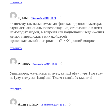
ответить
щылыч
0
16 сентября 2014, 11:26
<<почему так называемаясалафитская идеология,которая
отрицаетнациональноевозрождение, стольсильно влияет
намолодых людей, в товремя как национальныедвижения
не могутпредложить никакойсвоей
привлекательнойальтернативы? >>Хороший вопрос.
ответить
Adamey
0
16 сентября 2014, 14:10
Упщ1эхэри, жэуапхэри игъуэу, купщ1афэу, гуры1уэгъуэу,
на1уэу. пэжу зэп1ыщ1ащ! Тхьэм гъащ1эбэ къывит!
ответить
Адыгэ цIыху
0
16 сентября 2014, 19:11