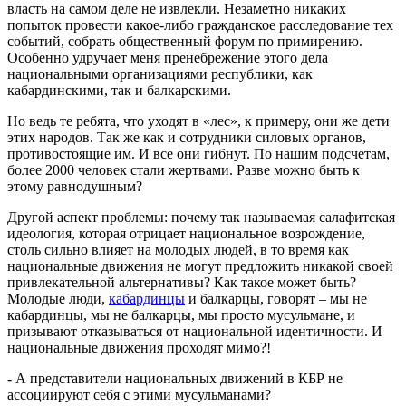
власть на самом деле не извлекли. Незаметно никаких
попыток провести какое-либо гражданское расследование тех
событий, собрать общественный форум по примирению.
Особенно удручает меня пренебрежение этого дела
национальными организациями республики, как
кабардинскими, так и балкарскими.
Но ведь те ребята, что уходят в «лес», к примеру, они же дети
этих народов. Так же как и сотрудники силовых органов,
противостоящие им. И все они гибнут. По нашим подсчетам,
более 2000 человек стали жертвами. Разве можно быть к
этому равнодушным?
Другой аспект проблемы: почему так называемая салафитская
идеология, которая отрицает национальное возрождение,
столь сильно влияет на молодых людей, в то время как
национальные движения не могут предложить никакой своей
привлекательной альтернативы? Как такое может быть?
Молодые люди,
кабардинцы
и балкарцы, говорят – мы не
кабардинцы, мы не балкарцы, мы просто мусульмане, и
призывают отказываться от национальной идентичности. И
национальные движения проходят мимо?!
- А представители национальных движений в КБР не
ассоциируют себя с этими мусульманами?