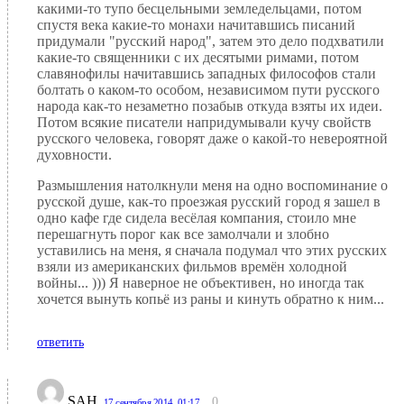
какими-то тупо бесцельными земледельцами, потом
спустя века какие-то монахи начитавшись писаний
придумали "русский народ", затем это дело подхватили
какие-то священники с их десятыми римами, потом
славянофилы начитавшись западных философов стали
болтать о каком-то особом, независимом пути русского
народа как-то незаметно позабыв откуда взяты их идеи.
Потом всякие писатели напридумывали кучу свойств
русского человека, говорят даже о какой-то невероятной
духовности.
Размышления натолкнули меня на одно воспоминание о
русской душе, как-то проезжая русский город я зашел в
одно кафе где сидела весёлая компания, стоило мне
перешагнуть порог как все замолчали и злобно
уставились на меня, я сначала подумал что этих русских
взяли из американских фильмов времён холодной
войны... ))) Я наверное не объективен, но иногда так
хочется вынуть копьё из раны и кинуть обратно к ним...
ответить
SAH
0
17 сентября 2014, 01:17