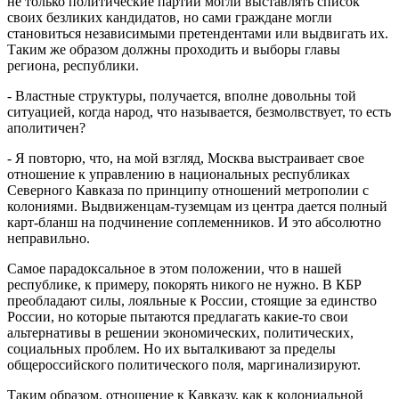
не только политические партии могли выставлять список
своих безликих кандидатов, но сами граждане могли
становиться независимыми претендентами или выдвигать их.
Таким же образом должны проходить и выборы главы
региона, республики.
- Властные структуры, получается, вполне довольны той
ситуацией, когда народ, что называется, безмолвствует, то есть
аполитичен?
- Я повторю, что, на мой взгляд, Москва выстраивает свое
отношение к управлению в национальных республиках
Северного Кавказа по принципу отношений метрополии с
колониями. Выдвиженцам-туземцам из центра дается полный
карт-бланш на подчинение соплеменников. И это абсолютно
неправильно.
Самое парадоксальное в этом положении, что в нашей
республике, к примеру, покорять никого не нужно. В КБР
преобладают силы, лояльные к России, стоящие за единство
России, но которые пытаются предлагать какие-то свои
альтернативы в решении экономических, политических,
социальных проблем. Но их выталкивают за пределы
общероссийского политического поля, маргинализируют.
Таким образом, отношение к Кавказу, как к колониальной