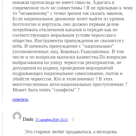
никакая пропаганда не имеет смысла. Адыгагь и
современное ru-tv не совместимы ! Я не призываю к чему
то "незаконному" с точки зрения так сказать законов.
Если национальное движение хочет выйти из уровня
болтологии и виртуала, оно должно первым делом
потребовать отключения каналов и передач как не
соответствующих моральным устоям черкесского
общества. Инструменты принуждения не сваливтся с
неба. И начинать принуждение с "национально"
уполномоченных лиц. Коковых-Тхакушновых. В том
числе и по вопросам выписки казачества.По вопросам
выбрасывания на улицу черкессов репатриантов, не
допущения на родину, проведения мероприятий
подрывающих национальное самосознание, пыток и
убийств черкессов. Кто в этом виноват ? В этих
многочисленных анти-национальных преступлениях ?
Может быть опять "салафиты" ?
ответить
Dadu
0
17 сентября 2014, 15:11
Это старики любят продаваться, а молодежь