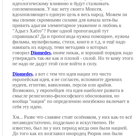
идеологическому влиянию и будут сталкивать
соплеменников. У нас нету своего Моисея,
вдохновляющего единую цель в весь народ. Можем ли
мы своими скромными силами для начала хотя-бы
привить адыгам элементарное уважение и любовь к
"Адыгэ Хабзэ"? Разве одной пропогандой тут
справишься? Да и пропоганда нужна помощнее, нужны
фильмы, мультфильмы, стихи, книги и т.д, и ещё надо
навязать их народу, теми методами о которых
говорил
Diomedes
,
иначе никак, и хороший порядок надо
утверждать так-же как и плохой - силой. Но те кому этого
не надо не дадут этой силе войти в силу.
Diomedes
,
а вот с тем что идея нации это чисто
европейская идея, я не согласен, вспомните древних
иудеев, египтян, вавилонян, персов или арабов.
Возможно, у европейцев эта идея наиболее развита в
смысле религиозно-философского обоснования, но
вообща "нация" по определению неизбежно включает в
себя эту идею.
Хм... Разве что славяне стоят особняком, у них как-то всё
несамодостаточно, поддельно и искуственно. Не
известно, был ли у них период когда они были нацией.
До того как их возглавил инородец Рюрик они были