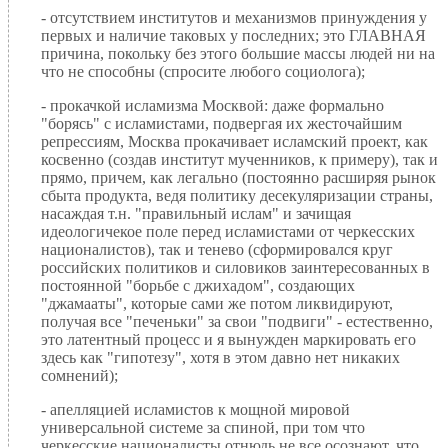
- отсутствием институтов и механизмов принуждения у
первых и наличие таковых у последних; это ГЛАВНАЯ
причина, покольку без этого большие массы людей ни на
что не способны (спросите любого социолога);
- прокачкой исламизма Москвой: даже формально
"борясь" с исламистами, подвергая их жесточайшим
репрессиям, Москва прокачивает исламский проект, как
косвенно (создав институт мученников, к примеру), так и
прямо, причем, как легально (постоянно расширяя рынок
сбыта продукта, ведя политику десекуляризации страны,
насаждая т.н. "правильный ислам" и зачищая
идеологичекое поле перед исламистами от черкесских
националистов), так и тенево (сформировался круг
российских политиков и силовиков заинтересованных в
постоянной "борьбе с джихадом", создающих
"джамааты", которые сами же потом ликвидируют,
получая все "печеньки" за свои "подвиги" - естественно,
это латентный процесс и я вынужден маркировать его
здесь как "гипотезу", хотя в этом давно нет никаких
сомнений);
- апелляцией исламистов к мощной мировой
универсальной системе за спиной, при том что
черкесские националисты отнюдь не все осознают, что