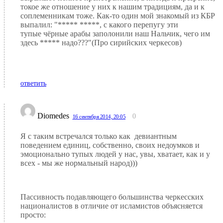
токое же отношение у них к нашим традициям, да и к
соплеменникам тоже. Как-то один мой знакомый из КБР
выпалил: "***** *****, с какого перепугу эти
тупые чёрные арабы заполонили наш Нальчик, чего им
здесь ***** надо???"(Про сирийских черкесов)
ответить
Diomedes
0
16 сентября 2014, 20:05
Я с таким встречался только как девиантным
поведением единиц, собственно, своих недоумков и
эмоционально тупых людей у нас, увы, хватает, как и у
всех - мы же нормальный народ)))
Пассивность подавляющего большинства черкесских
националистов в отличие от исламистов объясняется
просто: