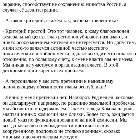
окраине, способствует не сохранению единства России, а
служит её дезинтеграции.
- А каков критерий, скажем так, выбора ставленника?
- Критерий простой. Это тот человек, к кому благосклонен
федеральный центр. Глав регионов убирают, назначают, и
никто особо мнением жителей не интересуется. Но допустим,
я или кто-то являемся активной частью местного
политического истэблишмента, однако выходит, что никакого
отношения, по большому счету, к смене власти мы не имеем.
Мы никак не участвуем в организации власти. В этой
дискриминации корень всех проблем.
- А персонально у вас есть претензии к нынешнему
исполняющему обязанности главы республики?
- Лично у меня претензий нет. Наоборот. Ряд вещей, которые
он декларирует, например, по решению земельной проблемы,
мы абсолютно поддерживаем. Также взгляды Кокова на роль
адаптационных комиссий нам близки. Более того, ожидается
новый указ по функционированию данной комиссии. Мы
всегда заявляли о необходимости противостояния
вооруженному подполью не столько военным, сколько
мирным, идеологическим методом.