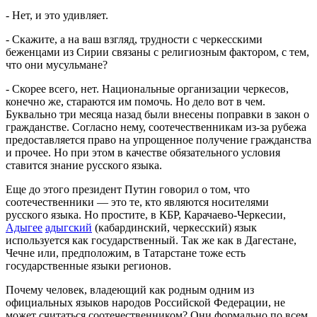
- Нет, и это удивляет.
- Скажите, а на ваш взгляд, трудности с черкесскими
беженцами из Сирии связаны с религиозным фактором, с тем,
что они мусульмане?
- Скорее всего, нет. Национальные организации черкесов,
конечно же, стараются им помочь. Но дело вот в чем.
Буквально три месяца назад были внесены поправки в закон о
гражданстве. Согласно нему, соотечественникам из-за рубежа
предоставляется право на упрощенное получение гражданства
и прочее. Но при этом в качестве обязательного условия
ставится знание русского языка.
Еще до этого президент Путин говорил о том, что
соотечественники — это те, кто являются носителями
русского языка. Но простите, в КБР, Карачаево-Черкесии,
Адыгее
адыгский
(кабардинский, черкесский) язык
используется как государственный. Так же как в Дагестане,
Чечне или, предположим, в Татарстане тоже есть
государственные языки регионов.
Почему человек, владеющий как родным одним из
официальных языков народов Российской Федерации, не
может считаться соотечественником? Они формально по всем