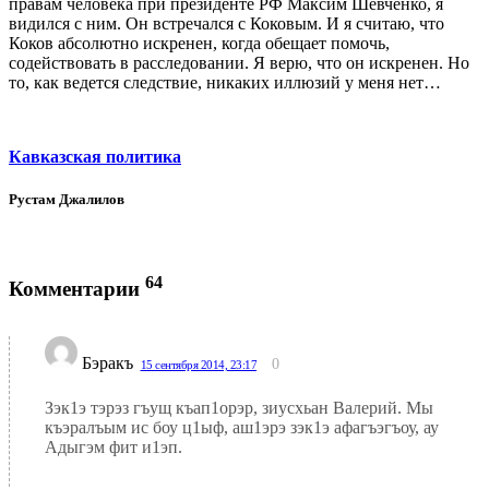
правам человека при президенте РФ Максим Шевченко, я
видился с ним. Он встречался с Коковым. И я считаю, что
Коков абсолютно искренен, когда обещает помочь,
содействовать в расследовании. Я верю, что он искренен. Но
то, как ведется следствие, никаких иллюзий у меня нет…
Кавказская политика
Рустам Джалилов
64
Комментарии
Бэракъ
0
15 сентября 2014, 23:17
Зэк1э тэрэз гъущ къап1орэр, зиусхьан Валерий. Мы
къэралъым ис боу ц1ыф, аш1эрэ зэк1э афагъэгъоу, ау
Адыгэм фит и1эп.