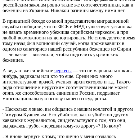
российским законам ровно такие же соотечественники, как и
беженцы из Украины. Никакой разницы между ними нет.
В приватной беседе со мной представители миграционной
службы сообщили, что от ФСБ и МВД существует установка
не давать временного убежища сирийским черкесам, а при
любой возможности их депортировать. Не столь долгое время
тому назад был вопиющий случай, когда проживавших в
одном из санаториев нашей республики беженцев из Сирии
— черкесов – выселили, чтобы подселить украинских
беженцев.
А ведь те же сирийские
черкесы
— это не маргиналы какие-
нибудь, радикалы или кто-то еще. Среди них много
интеллектуалов: врачей, ученых, архитекторов и т.д. Такого
рода отношение к нерусским соотечественникам не может
опять же способствовать единению России, подрывает
многонациональную основу нашего государства.
- Насколько я знаю, вы общались с нашим коллегой и другом
Тимуром Куашевым. Его убийство, как и убийство других
кавказских журналистов, свидетельствуют о том, что они,
выражаясь грубо, «перешли кому-то дорогу»? Но кому?
- Я вновь вернусь к тому, что лично у меня создалось