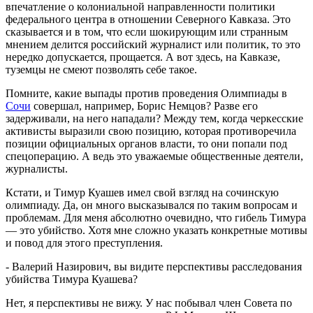
впечатление о колониальной направленности политики
федерального центра в отношении Северного Кавказа. Это
сказывается и в том, что если шокирующим или странным
мнением делится российский журналист или политик, то это
нередко допускается, прощается. А вот здесь, на Кавказе,
туземцы не смеют позволять себе такое.
Помните, какие выпады против проведения Олимпиады в
Сочи
совершал, например, Борис Немцов? Разве его
задерживали, на него нападали? Между тем, когда черкесские
активисты выразили свою позицию, которая противоречила
позиции официальных органов власти, то они попали под
спецоперацию. А ведь это уважаемые общественные деятели,
журналисты.
Кстати, и Тимур Куашев имел свой взгляд на сочинскую
олимпиаду. Да, он много высказывался по таким вопросам и
проблемам. Для меня абсолютно очевидно, что гибель Тимура
— это убийство. Хотя мне сложно указать конкретные мотивы
и повод для этого преступления.
- Валерий Назирович, вы видите перспективы расследования
убийства Тимура Куашева?
Нет, я перспективы не вижу. У нас побывал член Совета по