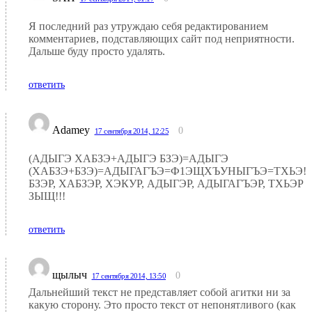
Я последний раз утруждаю себя редактированием
комментариев, подставляющих сайт под неприятности.
Дальше буду просто удалять.
ответить
Adamey
0
17 сентября 2014, 12:25
(АДЫГЭ ХАБЗЭ+АДЫГЭ БЗЭ)=АДЫГЭ
(ХАБЗЭ+БЗЭ)=АДЫГАГЪЭ=Ф1ЭЩХЪУНЫГЪЭ=ТХЬЭ!!
БЗЭР, ХАБЗЭР, ХЭКУР, АДЫГЭР, АДЫГАГЪЭР, ТХЬЭР
ЗЫЩ!!!
ответить
щылыч
0
17 сентября 2014, 13:50
Дальнейший текст не представляет собой агитки ни за
какую сторону. Это просто текст от непонятливого (как