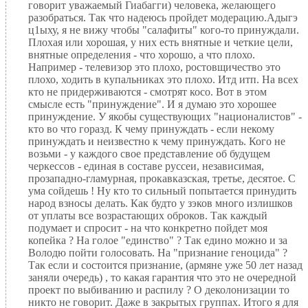
говорит уважаемый Гиабагги) человека, желающего
разобраться. Так что надеюсь пройдет модерацию.Адыгэ
ц1ыху, я не вижу чтобы "салафиты" кого-то принуждали.
Плохая или хорошая, у них есть внятные и четкие цели,
внятные определения - что хорошо, а что плохо.
Например - телевизор это плохо, ростовщичество это
плохо, ходить в купальниках это плохо. Итд итп. На всех
кто не придерживаются - смотрят косо. Вот в этом
смысле есть "принуждение". И я думаю это хорошее
принуждение. У якобы существующих "националистов" -
кто во что горазд. К чему принуждать - если некому
принуждать и неизвестно к чему принуждать. Кого не
возьми - у каждого свое представление об будущем
черкессов - единая в составе руссеи, независимая,
прозападно-гламурная, прокавказская, третье, десятое. С
ума сойдешь ! Ну кто то сильный попытается принудить
народ взносы делать. Как будто у зэков много излишков
от уплаты все возрастающих оброков. Так каждый
подумает и спросит - на что конкретно пойдет моя
копейка ? На голое "единство" ? Так едино можно и за
Володю пойти голосовать. На "признание геноцида" ?
Так если и состоится признание, (армяне уже 50 лет назад
заняли очередь) , то какая гарантия что это не очередной
проект по выбиванию и распилу ? О деколонизации то
никто не говорит. Даже в закрытых группах. Итого я для