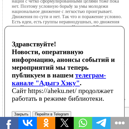
нации с четко сформулированными целями тоже пока
нет. Поэтому условную борьбу за умы молодежи
национальное движение с легкостью проигрывает.
Движения по сути и нет. Так что и поражение условно.
Есть идеи, есть группы неравнодушных, но движения
нет. Или же оно малозаметно. Что делать? Боюсь, что
Хабзэ в полном объёме невосстановимо. Придется
довольствоваться его лайт-версией, доступной массам, и
применимой в современных далеко не
Здравствуйте!
благоприятствующих идеалистическим учениям
Новости, оперативную
условиях. По сути, из числа адыгов выделится некая
группа, своего рода община, которая и будет
информацию, анонсы событий и
культивировать ценности Адыгэ Хабзэ, в более широком
мероприятий мы теперь
смысле - Адыгагъэ. Причем эта группа будет вполне
гармонично уживаться, пересекаться и сливаться с
публикуем в нашем
телеграм-
группами так называемых умеренных мусульман, не
канале "Адыгэ Хэку"
.
отрицающих этничность. Они опираются на
установление Корана, в котором говорится, что Аллах
Сайт https://aheku.net/ продолжает
создал людей в том числе и народами, чтобы они
работать в режиме библиотеки.
"узнавали друг друга". То есть этничность - это творение
Аллаха, а не выдумка каких-то националистов. По пути
синтеза религии и этничности идут чеченские суфии, де-
Закрыть
Перейти в Telegram
факто построившие причудливое этническо-
теократическое квазигосударство. А то, что адыги всегда
и во всём остаются в правовом поле, лишний раз