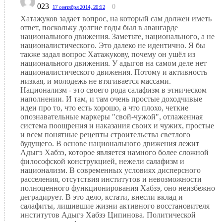
023
0
17 сентября 2014, 20:12
Хатажуков задает вопрос, на который сам должен иметь
ответ, поскольку долгие годы был в авангарде
национального движения. Заметьте, национального, а не
националистического. Это далеко не идентично. Я бы
также задал вопрос Хатажукову, почему он ушёл из
национального движения. У адыгов на самом деле нет
националистического движения. Потому и активность
низкая, и молодежь не втягивается массами.
Национализм - это своего рода салафизм в этническом
наполнении. И там, и там очень простые доходчивые
идеи про то, что есть хорошо, а что плохо, четкие
опознавательные маркеры "свой-чужой", отлаженная
система поощрения и наказания своих и чужих, простые
и всем понятные рецепты строительства светлого
будущего. В основе национального движения лежит
Адыгэ Хабзэ, которое является намного более сложной
философской конструкцией, нежели салафизм и
национализм. В современных условиях дисперсного
расселения, отсутствия институтов и невозможности
полноценного функционирования Хабзэ, оно неизбежно
деградирует. В это дело, кстати, внесли вклад и
салафиты, лишившие жизни активного восстановителя
институтов Адыгэ Хабзэ Ципинова. Политической