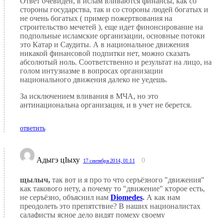
Ответ очевиден, в ислам вливаются финансы, как со
стороны государства, так и со стороны людей богатых и
не очень богатых ( пример пожертвования на
строительство мечетей ), еще идет финонсирование на
подпольные исламские организации, основные потоки
это Катар и Саудиты. А в национальное движения
никакой финансовой подпитки нет, можно сказать
абсолютый ноль. Соответственно и результат на лицо, на
голом интузиазме в вопросах организации
национального движения далеко не уедешь.
За исключением вливания в МЧА, но это
антинациональна организация, и в учет не берется.
ответить
Адыгэ цIыху
0
17 сентября 2014, 01:11
щылыч,
так вот и я про то что серъёзного "движения"
как такового нету, а почему то "движение" кторое есть,
не серъёзно, объяснил нам
Diomedes
.
А как нам
преодолеть это препятствие? В наших националистах
салафисты ясное дело видят помеху своему