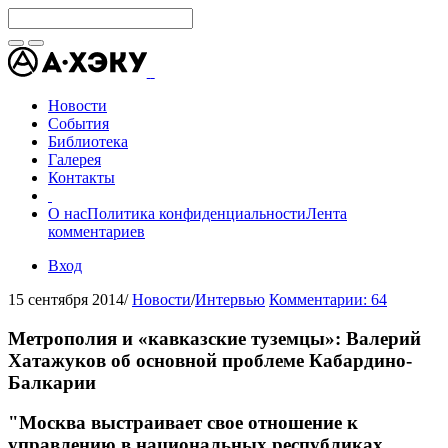
Новости
События
Библиотека
Галерея
Контакты
О нас
Политика конфиденциальности
Лента
комментариев
Вход
15 сентября 2014
/
Новости
/
Интервью
Комментарии: 64
Метрополия и «кавказские туземцы»: Валерий
Хатажуков об основной проблеме Кабардино-
Балкарии
"Москва выстраивает свое отношение к
управлению в национальных республиках